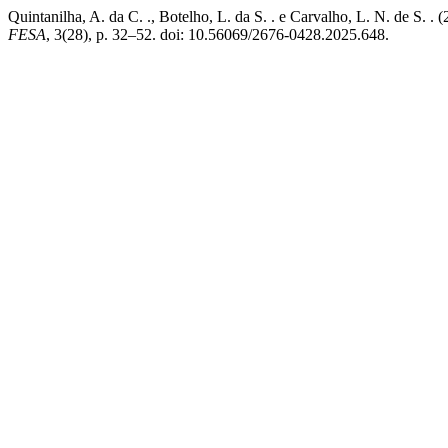
Quintanilha, A. da C. ., Botelho, L. da S. . e Carvalho, L. N. de S. .
FESA
, 3(28), p. 32–52. doi: 10.56069/2676-0428.2025.648.