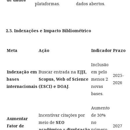
plataformas.
dados abertos.
2.3. Indexações e Impacto Bibliométrico
Meta
Ação
Indicador
Prazo
Inclusão
Indexação em
Buscar entrada na
EJJI,
em pelo
2025-
bases
Scopus, Web of Science
menos 2
2026
internacionais
(ESCI) e DOAJ
.
novas
bases.
Aumento
Incentivar citações por
de 30%
Aumentar
meio de
SEO
no
Fator de
2027
acadêmico
e
divulgação
número