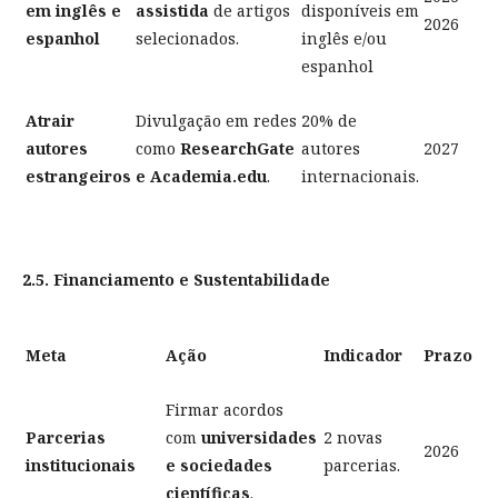
em inglês e
assistida
de artigos
disponíveis em
2026
espanhol
selecionados.
inglês e/ou
espanhol
Atrair
Divulgação em redes
20% de
autores
como
ResearchGate
autores
2027
estrangeiros
e Academia.edu
.
internacionais.
2.5. Financiamento e Sustentabilidade
Meta
Ação
Indicador
Prazo
Firmar acordos
Parcerias
com
universidades
2 novas
2026
institucionais
e sociedades
parcerias.
científicas
.