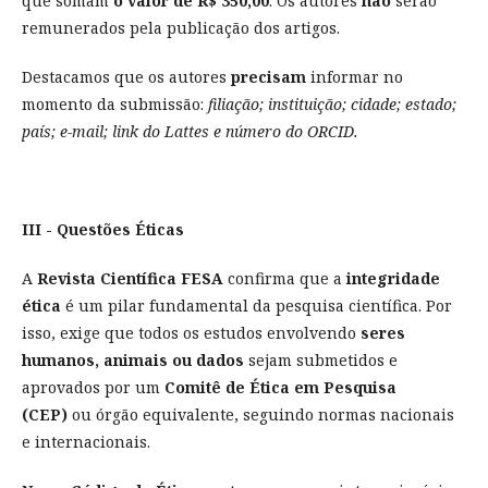
que somam
o valor de R$ 350,00
. Os autores
não
serão
remunerados pela publicação dos artigos.
Destacamos que os autores
precisam
informar no
momento da submissão:
filiação; instituição; cidade; estado;
país; e-mail; link do Lattes e número do ORCID.
III - Questões Éticas
A
Revista Científica FESA
confirma que a
integridade
ética
é um pilar fundamental da pesquisa científica. Por
isso, exige que todos os estudos envolvendo
seres
humanos, animais ou dados
sejam submetidos e
aprovados por um
Comitê de Ética em Pesquisa
(CEP)
ou órgão equivalente, seguindo normas nacionais
e internacionais.